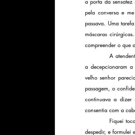
a porta da sensatez 
pela conversa e me 
passava. Uma tarefa
máscaras cirúrgicas
compreender o que ac
		A atendente trabalhava havia 32 anos na livraria e, pelo que entendi, seus patrões 
a decepcionaram a p
velho senhor pareci
passagem, o confide
continuava a dizer 
consentia com a cabe
		Fiquei tocada com a situação da atendente. Fui para a fila, esperando o senhor se 
despedir, e formulei 