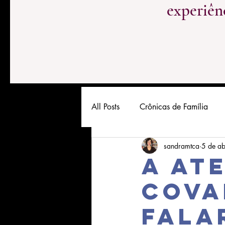
experiên
All Posts
Crônicas de Família
sandramtca
5 de a
A at
cova
fala