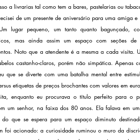
so a livrarias tal como tem a bares, pastelarias ou tabaca
. Um lugar pequeno, um tanto quanto bagunçado, com
dicos, mas ainda assim um espaço com seções de po
entos. Noto que a atendente é a mesma a cada visita. 
belos castanho-claros, porém não simpática. Apenas cor
 que se diverte com uma batalha mental entre estímulo
versus etiquetas de preços brochantes com valores em euro
om um senhor, na faixa dos 80 anos. Ela falava em um
 do que se espera para um espaço diminuto destinado
 foi acionado: a curiosidade ruminou o muro da discriç