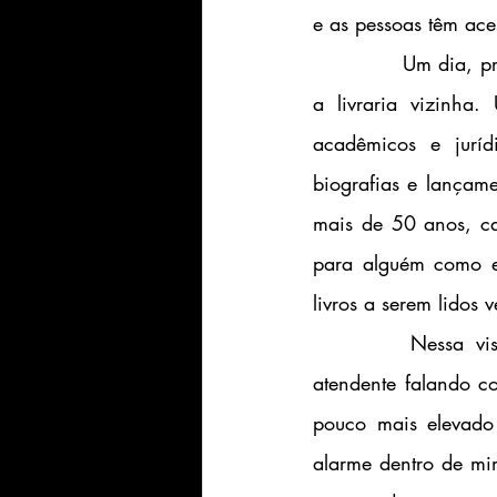
e as pessoas têm aces
		Um dia, precisei de um presente de aniversário para uma amiga e resolvi prestigiar 
a livraria vizinha
acadêmicos e jurí
biografias e lançam
mais de 50 anos, ca
para alguém como eu
livros a serem lidos 
		Nessa visita, enquanto eu procurava o título perfeito para o presente, ouço a 
atendente falando c
pouco mais elevado
alarme dentro de mim