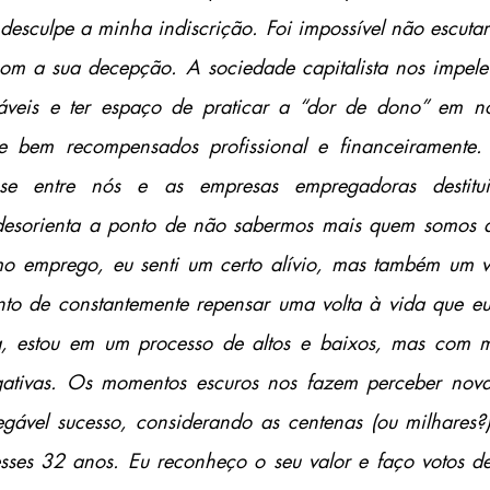
desculpe a minha indiscrição. Foi impossível não escutar 
om a sua decepção. A sociedade capitalista nos impele 
áveis e ter espaço de praticar a “dor de dono” em no
 e bem recompensados profissional e financeiramente
ose entre nós e as empresas empregadoras destitui
 desorienta a ponto de não sabermos mais quem somos a
mo emprego, eu senti um certo alívio, mas também um va
to de constantemente repensar uma volta à vida que eu 
 estou em um processo de altos e baixos, mas com ma
gativas. Os momentos escuros nos fazem perceber novas 
egável sucesso, considerando as centenas (ou milhares?) 
sses 32 anos. Eu reconheço o seu valor e faço votos de