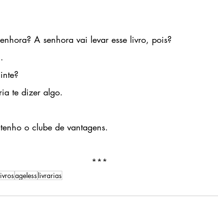
enhora? A senhora vai levar esse livro, pois?
. 
inte?
ia te dizer algo.
tenho o clube de vantagens.
***
livros
ageless
livrarias