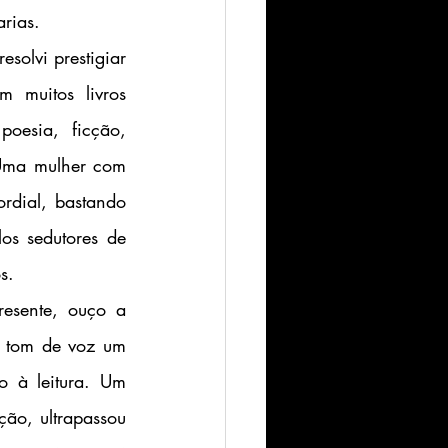
rias. 
 muitos livros 
esia, ficção, 
Uma mulher com 
dial, bastando 
s sedutores de 
s.
 tom de voz um 
 à leitura. Um 
ão, ultrapassou 