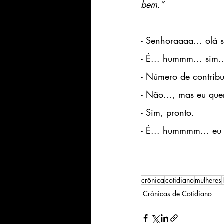
bem.”
- Senhoraaaa... olá s
- É... hummm... sim..
- Número de contribu
- Não..., mas eu quer
- Sim, pronto.
- É... hummmm... eu 
crônica
cotidiano
mulheres
Crônicas de Cotidiano