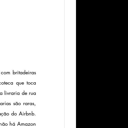
oteca que toca 
livraria de rua 
ias são raras, 
ação do Airbnb. 
) não há Amazon 