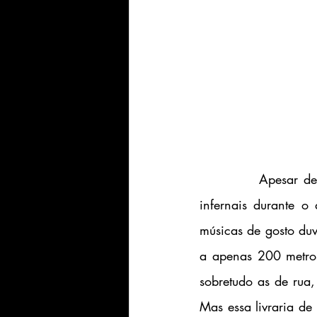
		Apesar de meu apê atual estar ao lado de um canteiro de obras com britadeiras 
infernais durante o
músicas de gosto duv
a apenas 200 metros
sobretudo as de rua,
Mas essa livraria d