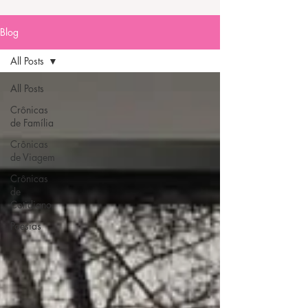
Blog
All Posts
All Posts
Crônicas
de Família
Crônicas
de Viagem
Crônicas
de
Cotidiano
Poesias